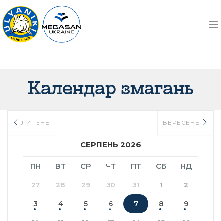
Календар змагань
ЛИПЕНЬ
ВЕРЕСЕНЬ
СЕРПЕНЬ 2026
ПН
ВТ
СР
ЧТ
ПТ
СБ
НД
27
28
29
30
31
1
2
3
4
5
6
7
8
9