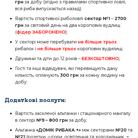
грн
за добу (згідно з правилами спортивної ловлі,
вся риба випускається назад).
Вартість спортивної риболовлі
сектор №1
–
2700
грн
за світовий день на два коропових вудлищ
(
фідер ЗАБОРОНЕНО
);
У секторі може перебувати
не більше трьох
рибалок і
не більше трьох
коропових вудилищ;
Дружини та діти до 12 років –
БЕЗКОШТОВНО
;
Гості та інші відвідувачі, якi перевищують дану
кількість, оплачують
30
0 грн
за кожну людину на
добу;
Додаткові послуги:
Вартість заскленої альтанки і стаціонарного мангалу
в секторі
№9 – 800
гр
н
за добу;
Aльтанка
«ДОМІК РИБАКА +»
між секторами
№20
та
№21
(розетки, штори, освітлення та холодильник
–