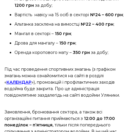
1200 гр
н
за добу;
Вартість навісу на 15 осіб в секторі
№24 – 600 гр
н
;
Альтанка засклена на вимостці
№22 – 400 гр
н
;
Мангал в секторі –
1
50 гр
н
;
Дрова для мангалу –
1
50 гр
н
;
Оренда коропового мату –
350 грн
за добу;
Під час проведення спортивних змагань (з графіком
змагань можна ознайомитися на сайті в розділі
«
КАЛЕНДАР
»), промоакцій і профілактичних заходів
водойма буде закрита. Про це адміністрація
повідомлятиме заздалегідь на сайті водойми Уляники.
Замовлення, бронювання сектора, а також всі
організаційні питання приймаються з
12:00 до 17:00
понеділок –
п’ятниця,
тільки після попереднього
спілкування з адміністратором водойми.
В інший час